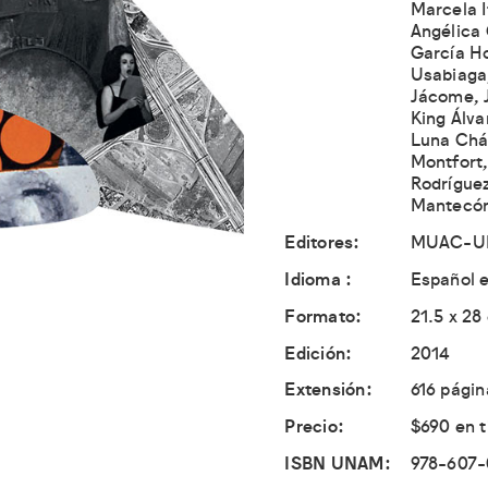
Marcela I
Angélica
García Ho
Usabiaga,
Jácome, J
King Álva
Luna Chá
Montfort,
Rodríguez
Mantecó
Editores
MUAC-U
Idioma
Español e
Formato
21.5 x 28
Edición
2014
Extensión
616 págin
Precio
$690 en 
ISBN UNAM
978-607