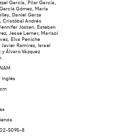
tzel García, Pilar García,
 García Gómez, María
lley, Daniel Garza
 Cristóbal Andrés
ennifer Josten, Esteban
rez, Jesse Lerner, Marisol
vez, Elva Peniche
 Javier Ramírez, Israel
 y Álvaro Vázquez
n.
NAM
 inglés
 cm
as
tienda
-02-5095-8