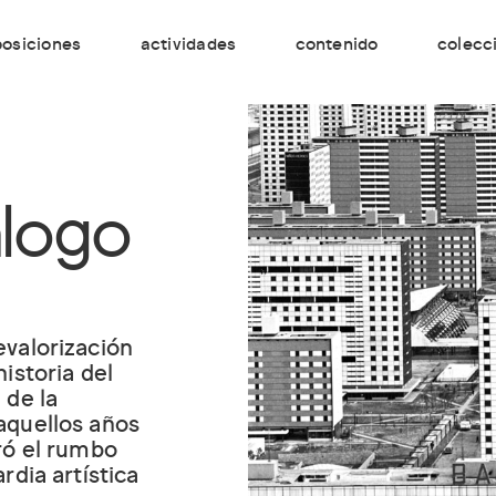
osiciones
actividades
contenido
colecc
álogo
evalorización
istoria del
 de la
aquellos años
ró el rumbo
rdia artística