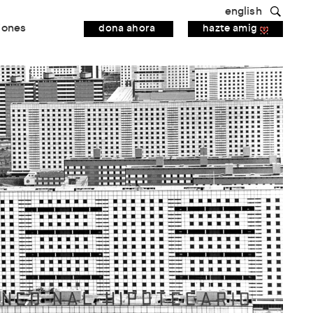
english
iones
dona ahora
hazte amig