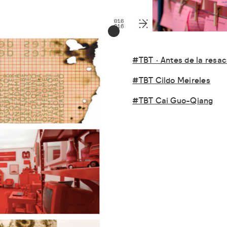
#TBT · Antes de la resa
#TBT Cildo Meireles
#TBT Cai Guo-Qiang