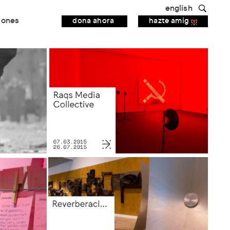
english
iones
dona ahora
hazte amig