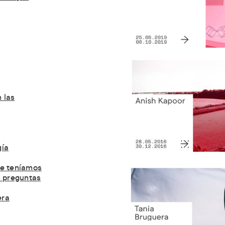
 las
gía
e teníamos
s preguntas
era