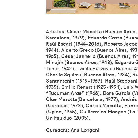
Artistas: Oscar Masotta (Buenos Aires,
Barcelona, 1979), Eduardo Costa (Bueno
Raúl Escari (1944-2016), Roberto Jacob
1944), Alberto Greco (Buenos Aires, 19
1965), César Jannello (Buenos Aires, 1
Minujín (Buenos Aires, 1943), Edgardo
Tomé, 1942), Dalila Puzzovio (Buenos Ai
Charlie Squirru (Buenos Aires, 1934), R
Santantonín (1919-1969), Raúl Stoppani
1935), Emilio Renart (1925-1991), Luis W
“Tucuman Arde” (1968). Dora García (Val
Cloe Masotta(Barcelona, 1977), André
(Caracas, 1972), Carlos Masotta, Pierre
(Ugine, 1965), Guillermina Mongan (La P
Un Faulduo (2005).
Curadora: Ana Longoni