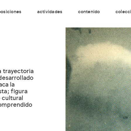
osiciones
actividades
contenido
colecc
a trayectoria
desarrollado
aca la
sta; figura
 cultural
comprendido