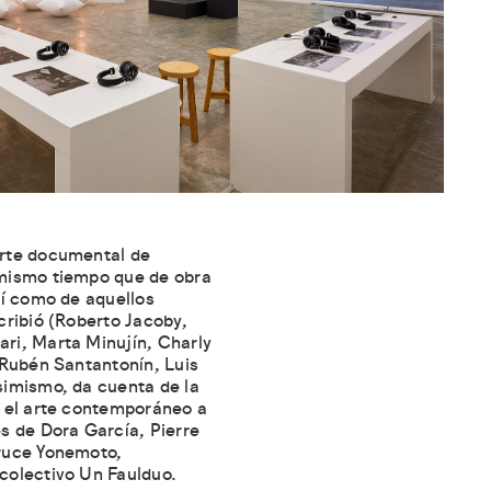
orte documental de
 mismo tiempo que de obra
sí como de aquellos
cribió (Roberto Jacoby,
ri, Marta Minujín, Charly
, Rubén Santantonín, Luis
simismo, da cuenta de la
n el arte contemporáneo a
es de Dora García, Pierre
Bruce Yonemoto,
colectivo Un Faulduo.