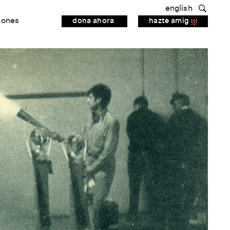
english
iones
dona ahora
hazte amig