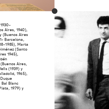
 1930-
s Aires, 1940),
y (Buenos Aires
31- Barcelona,
918-1985), Marta
 Giménez (Santo
res 1945),
ubén
 (Buenos Aires,
ells (1939) y
ladolid, 1965),
s Duque
 Bal Blanc
lata, 1979) y