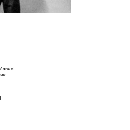
 Manuel
loe
M