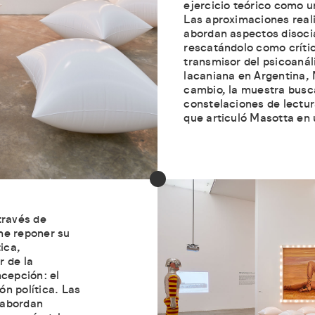
ejercicio teórico como u
Las aproximaciones real
abordan aspectos disocia
rescatándolo como crítico
transmisor del psicoanál
lacaniana en Argentina,
cambio, la muestra busca
constelaciones de lectur
que articuló Masotta en 
través de
ne reponer su
ica,
r de la
ncepción: el
n política. Las
 abordan